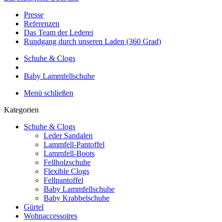
Presse
Referenzen
Das Team der Lederei
Rundgang durch unseren Laden (360 Grad)
Schuhe & Clogs
Baby Lammfellschuhe
Menü schließen
Kategorien
Schuhe & Clogs
Leder Sandalen
Lammfell-Pantoffel
Lammfell-Boots
Fellholzschuhe
Flexible Clogs
Fellpantoffel
Baby Lammfellschuhe
Baby Krabbelschuhe
Gürtel
Wohnaccessoires